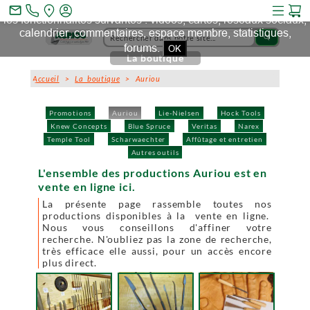
Ce site et des sites tiers qu'il utilise collectent des cookies pour
mail_outline
les fonctionnalités suivantes : vidéos, cartes, réseaux sociaux,
calendrier, commentaires, espace membre, statistiques,
search
forums.
OK
La boutique
Accueil
>
La boutique
> Auriou
Promotions
Auriou
Lie-Nielsen
Hock Tools
Knew Concepts
Blue Spruce
Veritas
Narex
Temple Tool
Scharwaechter
Affûtage et entretien
Autres outils
L'ensemble des productions Auriou est en
vente en ligne ici.
La présente page rassemble toutes nos
productions disponibles à la vente en ligne.
Nous vous conseillons d'affiner votre
recherche. N'oubliez pas la zone de recherche,
très efficace elle aussi, pour un accès encore
plus direct.