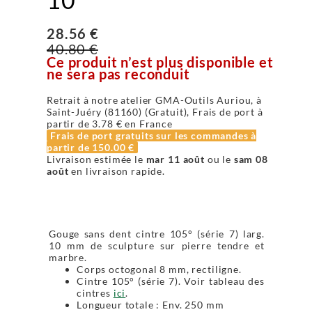
28.56 €
40.80 €
Ce produit n’est plus disponible et
ne sera pas reconduit
Retrait à notre atelier GMA-Outils Auriou, à
Saint-Juéry (81160) (Gratuit), Frais de port à
partir de
3.78 €
en France
Frais de port gratuits sur les commandes à
partir de
150.00 €
Livraison estimée le
mar 11 août
ou le
sam 08
août
en livraison rapide.
Gouge sans dent cintre 105° (série 7) larg.
10 mm de sculpture sur pierre tendre et
marbre.
Corps octogonal 8 mm, rectiligne.
Cintre 105° (série 7). Voir tableau des
cintres
ici
.
Longueur totale : Env. 250 mm