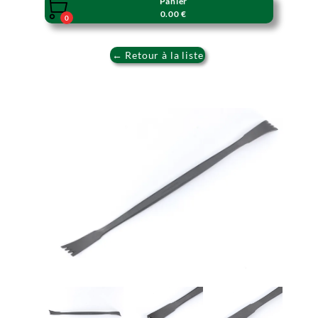
Panier

0.00 €
0
← Retour à la liste