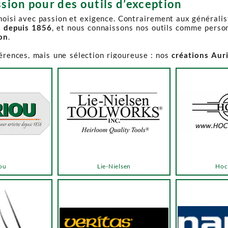
sion pour des outils d’exception
choisi avec passion et exigence. Contrairement aux générali
s depuis 1856
, et nous connaissons nos outils comme perso
ion
.
férences, mais une sélection rigoureuse : nos
créations Aur
e-Spruce Toolworks, Knew Concepts, Temple Tool,
reconnues p
t en permanence accessible et propose des produits à des p
.
ns activement à son réapprovisionnement. Les délais peuvent 
e notre catalogue. Pour affiner votre recherche, utilisez l
ou
Lie-Nielsen
Hoc