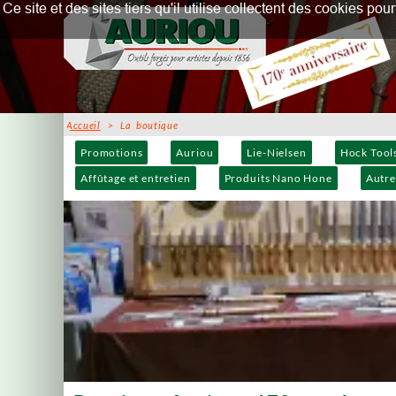
Ce site et des sites tiers qu'il utilise collectent des cookies p
Accueil
> La boutique
Promotions
Auriou
Lie-Nielsen
Hock Tool
Affûtage et entretien
Produits Nano Hone
Autre