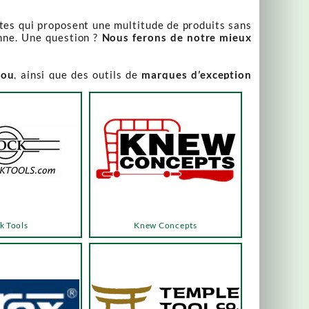
stes qui proposent une multitude de produits sans
nne. Une question ?
Nous ferons de notre mieux
iou
, ainsi que des outils de
marques d’exception
our leur qualité irréprochable
.
rix attractifs, toujours expliqués. Vous pouvez y
varier, alors n’hésitez pas à nous contacter pour
es menus ou les boutons dédiés, qui vous mèneront
k Tools
Knew Concepts