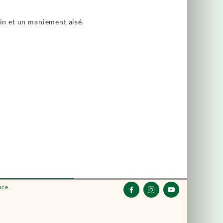
ain et un maniement aisé.
nce.


