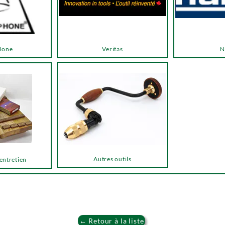
Hone
Veritas
N
Autres outils
 entretien
← Retour à la liste