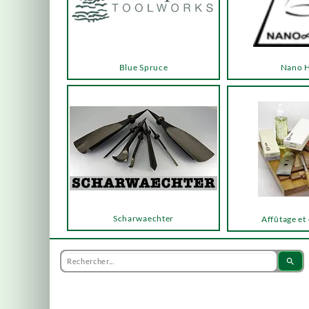
Blue Spruce
Nano 
Scharwaechter
Affûtage et
search