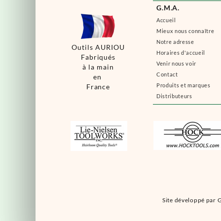
G.M.A.
Accueil
Mieux nous connaître
Notre adresse
Outils AURIOU
Horaires d'accueil
Fabriqués
Venir nous voir
à la main
Contact
en
Produits et marques
France
Distributeurs
Site développé par G