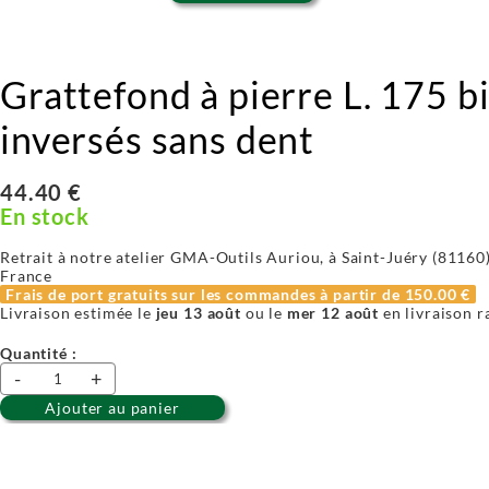
Grattefond à pierre L. 175 b
inversés sans dent
44.40 €
En stock
Retrait à notre atelier GMA-Outils Auriou, à Saint-Juéry (81160) 
France
Frais de port gratuits sur les commandes à partir de
150.00 €
Livraison estimée le
jeu 13 août
ou le
mer 12 août
en livraison r
Quantité :
-
+
Ajouter au panier