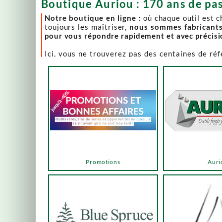
Boutique Auriou : 170 ans de pas
Notre boutique en ligne :
où chaque outil est 
toujours les maîtriser,
nous sommes fabricant
pour vous répondre rapidement et avec précis
Ici, vous ne trouverez pas des centaines de ré
comme Lie-Nielsen, Hock Tools, Nano Hone, Blu
Notre page "Promotions" (ou bonnes affaires) es
accéder via les menus ou les boutons ci-dessous
Un produit en rupture de stock ? Nous travaillo
en savoir plus.
En bas de cette page, découvrez l’intégralité d
vers des sélections adaptées à vos besoins.
Promotions
Auri