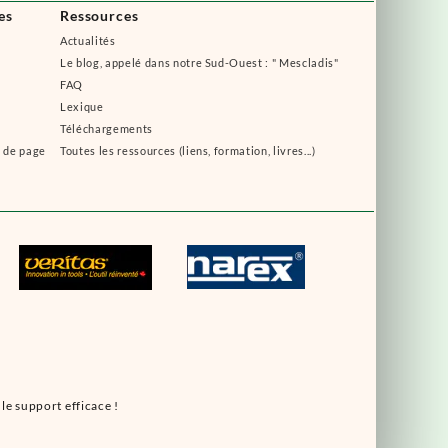
es
Ressources
Actualités
Le blog, appelé dans notre Sud-Ouest : " Mescladis"
FAQ
Lexique
Téléchargements
s de page
Toutes les ressources (liens, formation, livres...)
le support efficace !