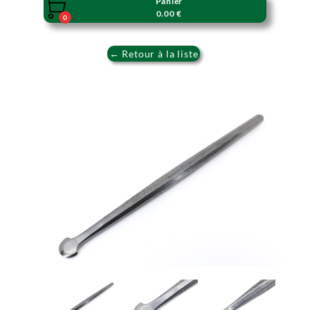
Panier

0.00 €
0
← Retour à la liste