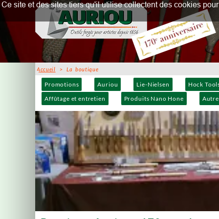
Ce site et des sites tiers qu'il utilise collectent des cookies p
Accueil
> La boutique
Promotions
Auriou
Lie-Nielsen
Hock Tool
Affûtage et entretien
Produits Nano Hone
Autre