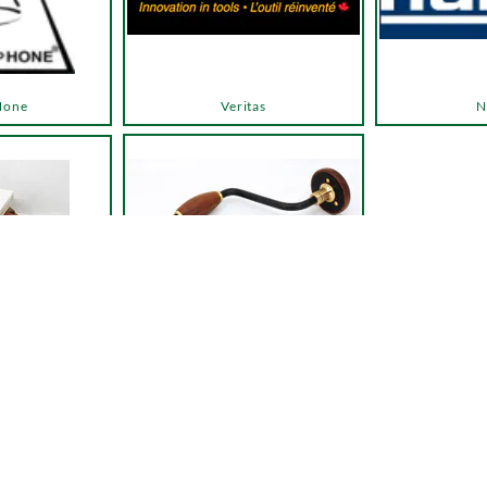
Hone
Veritas
N
Autres outils
 entretien
← Retour à la liste