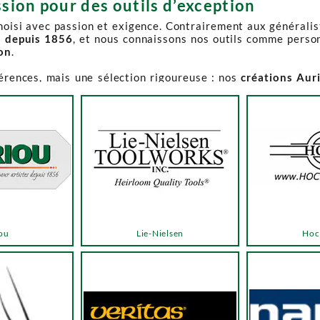
sion pour des outils d’exception
choisi avec passion et exigence. Contrairement aux générali
s depuis 1856
, et nous connaissons nos outils comme perso
ion
.
férences, mais une sélection rigoureuse : nos
créations Aur
e-Spruce Toolworks, Knew Concepts, Temple Tool,
reconnues p
t en permanence accessible et propose des produits à des p
.
ns activement à son réapprovisionnement. Les délais peuvent 
e notre catalogue. Pour affiner votre recherche, utilisez l
ou
Lie-Nielsen
Hoc