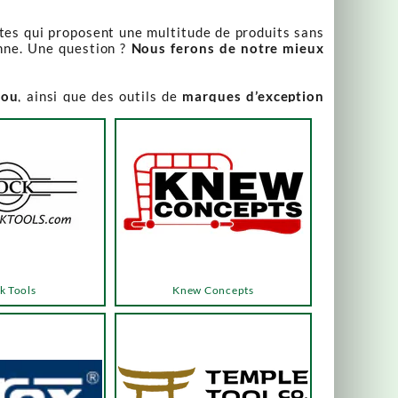
stes qui proposent une multitude de produits sans
nne. Une question ?
Nous ferons de notre mieux
iou
, ainsi que des outils de
marques d’exception
our leur qualité irréprochable
.
rix attractifs, toujours expliqués. Vous pouvez y
varier, alors n’hésitez pas à nous contacter pour
es menus ou les boutons dédiés, qui vous mèneront
k Tools
Knew Concepts