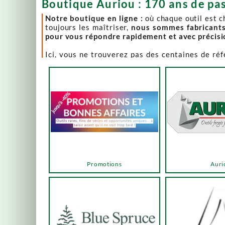
Boutique Auriou : 170 ans de pas
Notre boutique en ligne :
où chaque outil est 
toujours les maîtriser,
nous sommes fabricant
pour vous répondre rapidement et avec précis
Ici, vous ne trouverez pas des centaines de ré
comme Lie-Nielsen, Hock Tools, Nano Hone, Blu
Notre page "Promotions" (ou bonnes affaires) es
accéder via les menus ou les boutons ci-dessous
Un produit en rupture de stock ? Nous travaillo
en savoir plus.
En bas de cette page, découvrez l’intégralité d
vers des sélections adaptées à vos besoins.
Promotions
Auri