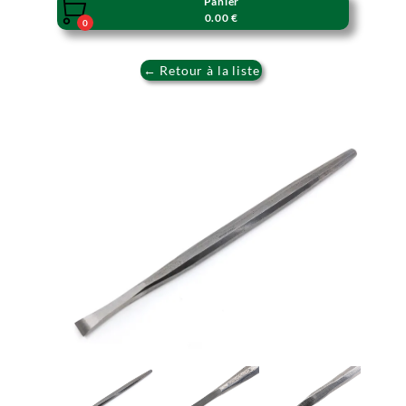
Panier

0.00 €
0
← Retour à la liste