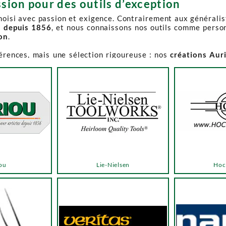
sion pour des outils d’exception
choisi avec passion et exigence. Contrairement aux générali
s depuis 1856
, et nous connaissons nos outils comme perso
ion
.
férences, mais une sélection rigoureuse : nos
créations Aur
e-Spruce Toolworks, Knew Concepts, Temple Tool,
reconnues p
t en permanence accessible et propose des produits à des p
.
ns activement à son réapprovisionnement. Les délais peuvent 
e notre catalogue. Pour affiner votre recherche, utilisez l
ou
Lie-Nielsen
Hoc