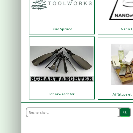
Blue Spruce
Nano 
Scharwaechter
Affûtage et
search