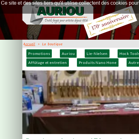
Ce site et des sites tiers qu'il utilise collectent des cookies p
Accueil
> La boutique
Promotions
Auriou
Lie-Nielsen
Hock Tool
Affûtage et entretien
Produits Nano Hone
Autre