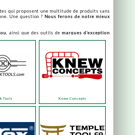
stes qui proposent une multitude de produits sans
nne. Une question ?
Nous ferons de notre mieux
iou
, ainsi que des outils de
marques d’exception
our leur qualité irréprochable
.
rix attractifs, toujours expliqués. Vous pouvez y
varier, alors n’hésitez pas à nous contacter pour
es menus ou les boutons dédiés, qui vous mèneront
k Tools
Knew Concepts