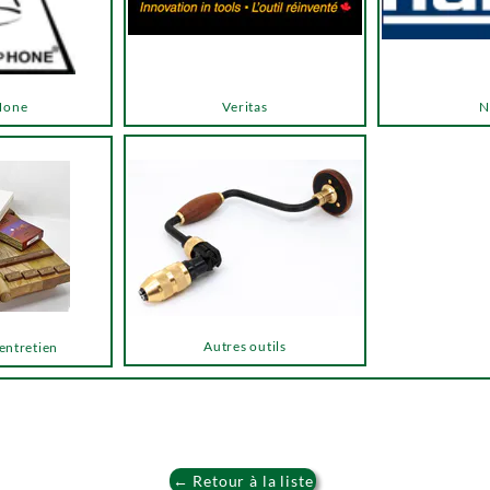
Hone
Veritas
N
Autres outils
 entretien
← Retour à la liste