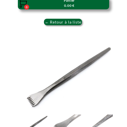
Panier

0.00 €
0
← Retour à la liste