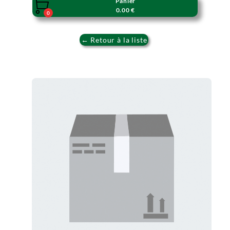
Panier

0.00 €
0
← Retour à la liste