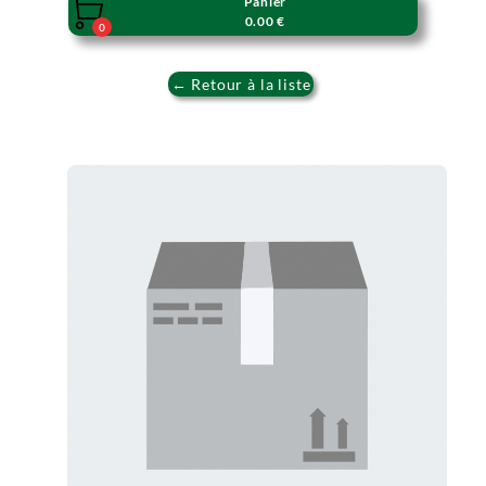
Panier

0.00 €
0
← Retour à la liste