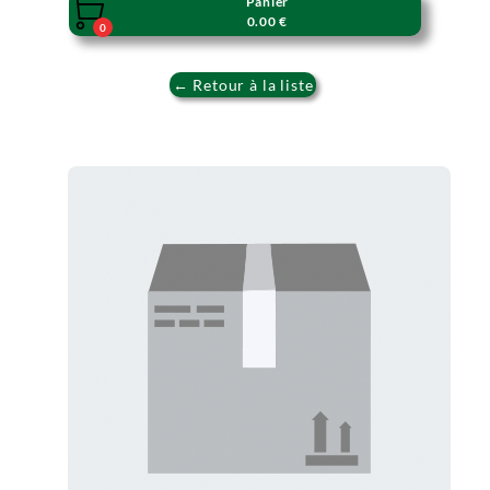
Panier

0.00 €
0
← Retour à la liste