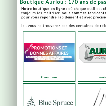
Boutique Auriou : 170 ans de pas
Notre boutique en ligne :
où chaque outil est 
toujours les maîtriser,
nous sommes fabricant
pour vous répondre rapidement et avec précis
Ici, vous ne trouverez pas des centaines de ré
comme Lie-Nielsen, Hock Tools, Nano Hone, Blu
Notre page "Promotions" (ou bonnes affaires) es
accéder via les menus ou les boutons ci-dessous
Un produit en rupture de stock ? Nous travaillo
en savoir plus.
En bas de cette page, découvrez l’intégralité d
vers des sélections adaptées à vos besoins.
Promotions
Auri