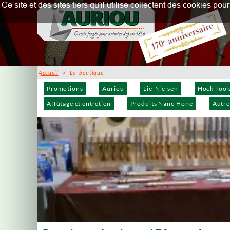
Ce site et des sites tiers qu'il utilise collectent des cookies p
Accueil
> La boutique
Promotions
Auriou
Lie-Nielsen
Hock Tool
Affûtage et entretien
Produits Nano Hone
Autre