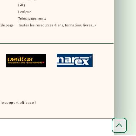
FAQ
Lexique
Téléchargements
s de page
Toutes les ressources (liens, formation, livres...)
le support efficace !