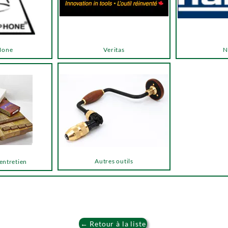
Hone
Veritas
N
Autres outils
 entretien
← Retour à la liste