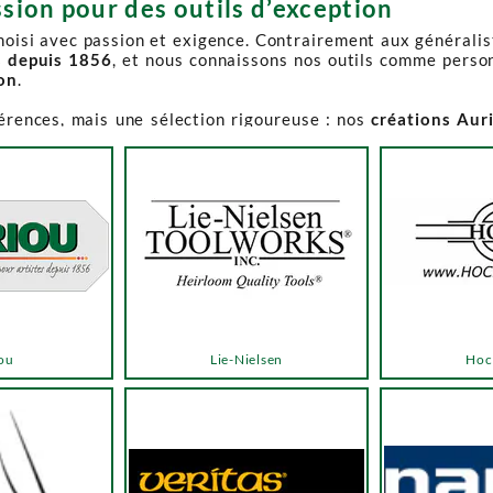
sion pour des outils d’exception
choisi avec passion et exigence. Contrairement aux générali
s depuis 1856
, et nous connaissons nos outils comme perso
ion
.
férences, mais une sélection rigoureuse : nos
créations Aur
e-Spruce Toolworks, Knew Concepts, Temple Tool,
reconnues p
t en permanence accessible et propose des produits à des p
.
ns activement à son réapprovisionnement. Les délais peuvent 
e notre catalogue. Pour affiner votre recherche, utilisez l
ou
Lie-Nielsen
Hoc