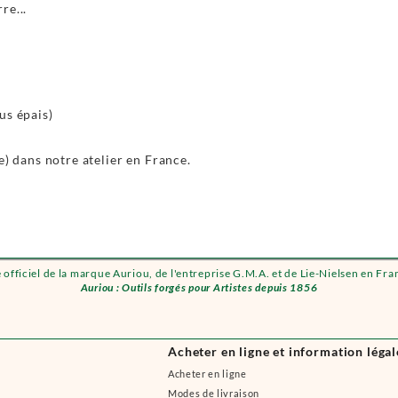
re...
us épais)
e) dans notre atelier en France.
e officiel de la marque Auriou, de l'entreprise G.M.A. et de Lie-Nielsen en Fra
Auriou : Outils forgés pour Artistes depuis 1856
Acheter en ligne et information légal
Acheter en ligne
Modes de livraison