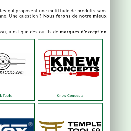
stes qui proposent une multitude de produits sans
nne. Une question ?
Nous ferons de notre mieux
iou
, ainsi que des outils de
marques d’exception
our leur qualité irréprochable
.
rix attractifs, toujours expliqués. Vous pouvez y
varier, alors n’hésitez pas à nous contacter pour
es menus ou les boutons dédiés, qui vous mèneront
k Tools
Knew Concepts