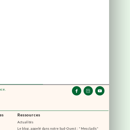
nce.



es
Ressources
Actualités
Le blog, appelé dans notre Sud-Ouest : " Mescladis"