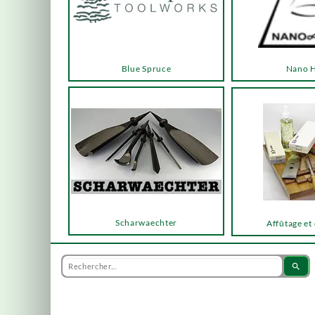
Blue Spruce
Nano 
Scharwaechter
Affûtage et
search