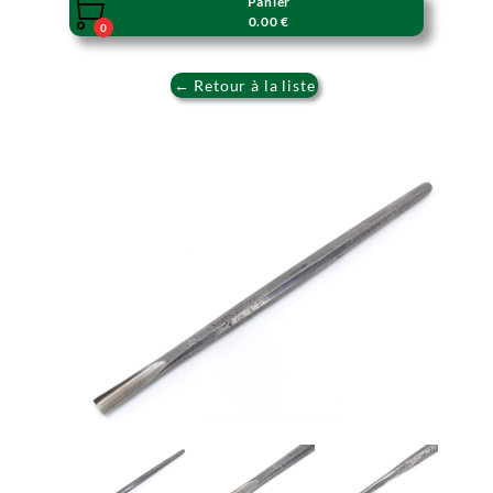
Panier

0.00 €
0
← Retour à la liste