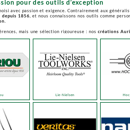
sion pour des outils d’exception
choisi avec passion et exigence. Contrairement aux générali
s depuis 1856
, et nous connaissons nos outils comme perso
ion
.
férences, mais une sélection rigoureuse : nos
créations Aur
e-Spruce Toolworks, Knew Concepts, Temple Tool,
reconnues p
t en permanence accessible et propose des produits à des p
.
ns activement à son réapprovisionnement. Les délais peuvent 
e notre catalogue. Pour affiner votre recherche, utilisez l
ou
Lie-Nielsen
Hoc