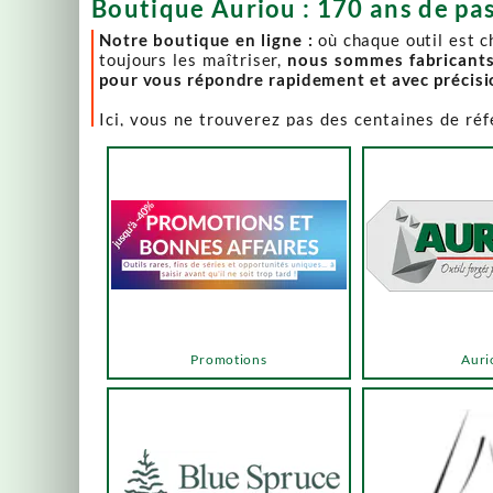
Boutique Auriou : 170 ans de pas
Notre boutique en ligne :
où chaque outil est 
toujours les maîtriser,
nous sommes fabricant
pour vous répondre rapidement et avec précis
Ici, vous ne trouverez pas des centaines de ré
comme Lie-Nielsen, Hock Tools, Nano Hone, Blu
Notre page "Promotions" (ou bonnes affaires) es
accéder via les menus ou les boutons ci-dessous
Un produit en rupture de stock ? Nous travaillo
en savoir plus.
En bas de cette page, découvrez l’intégralité d
vers des sélections adaptées à vos besoins.
Promotions
Auri