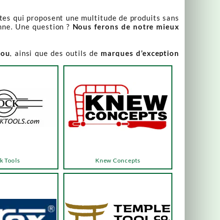
stes qui proposent une multitude de produits sans
nne. Une question ?
Nous ferons de notre mieux
iou
, ainsi que des outils de
marques d’exception
our leur qualité irréprochable
.
rix attractifs, toujours expliqués. Vous pouvez y
varier, alors n’hésitez pas à nous contacter pour
es menus ou les boutons dédiés, qui vous mèneront
k Tools
Knew Concepts