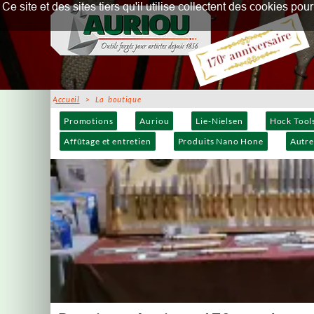
Ce site et des sites tiers qu'il utilise collectent des cookies p
Accueil
> La boutique
Promotions
Auriou
Lie-Nielsen
Hock Tool
Affûtage et entretien
Produits Nano Hone
Autre