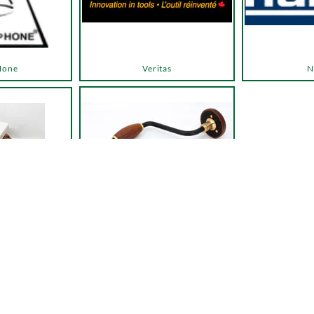
Hone
Veritas
N
Autres outils
 entretien
← Retour à la liste