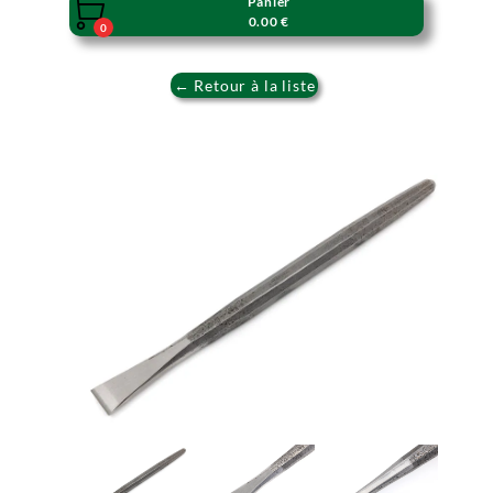
Panier

0.00 €
0
← Retour à la liste