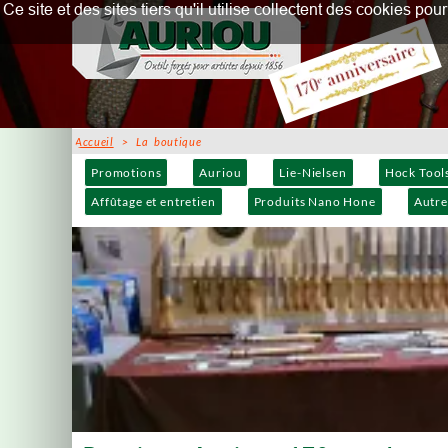
Ce site et des sites tiers qu'il utilise collectent des cookies p
Accueil
> La boutique
Promotions
Auriou
Lie-Nielsen
Hock Tool
Affûtage et entretien
Produits Nano Hone
Autre