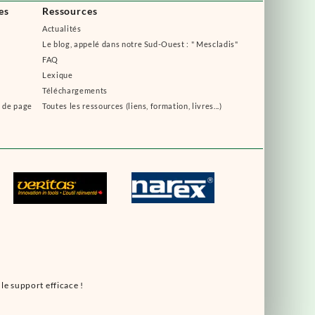
es
Ressources
Actualités
Le blog, appelé dans notre Sud-Ouest : " Mescladis"
FAQ
Lexique
Téléchargements
s de page
Toutes les ressources (liens, formation, livres...)
le support efficace !