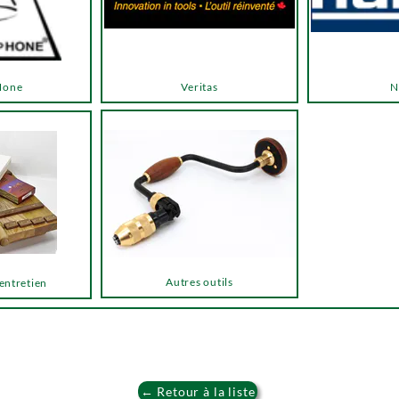
Hone
Veritas
N
Autres outils
 entretien
← Retour à la liste