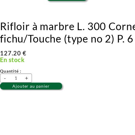
Rifloir à marbre L. 300 Corn
fichu/Touche (type no 2) P. 6
127.20 €
En stock
Quantité :
-
+
Ajouter au panier