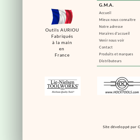
G.M.A.
Accueil
Mieux nous connaître
Notre adresse
Outils AURIOU
Horaires d'accueil
Fabriqués
Venir nous voir
à la main
Contact
en
Produits et marques
France
Distributeurs
Site développé par G