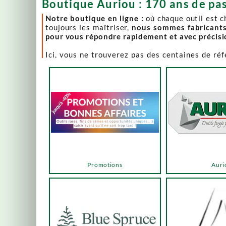
Boutique Auriou : 170 ans de pas
Notre boutique en ligne :
où chaque outil est 
toujours les maîtriser,
nous sommes fabricant
pour vous répondre rapidement et avec précis
Ici, vous ne trouverez pas des centaines de ré
comme Lie-Nielsen, Hock Tools, Nano Hone, Blu
Notre page "Promotions" (ou bonnes affaires) es
accéder via les menus ou les boutons ci-dessous
Un produit en rupture de stock ? Nous travaillo
en savoir plus.
En bas de cette page, découvrez l’intégralité d
vers des sélections adaptées à vos besoins.
Promotions
Auri