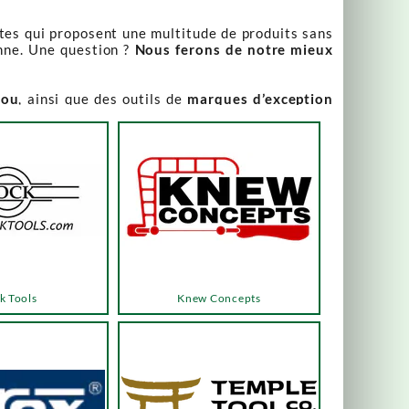
stes qui proposent une multitude de produits sans
nne. Une question ?
Nous ferons de notre mieux
iou
, ainsi que des outils de
marques d’exception
our leur qualité irréprochable
.
rix attractifs, toujours expliqués. Vous pouvez y
varier, alors n’hésitez pas à nous contacter pour
es menus ou les boutons dédiés, qui vous mèneront
k Tools
Knew Concepts