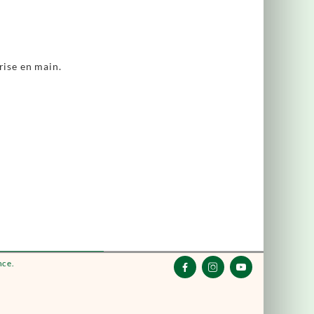
rise en main.
nce.


