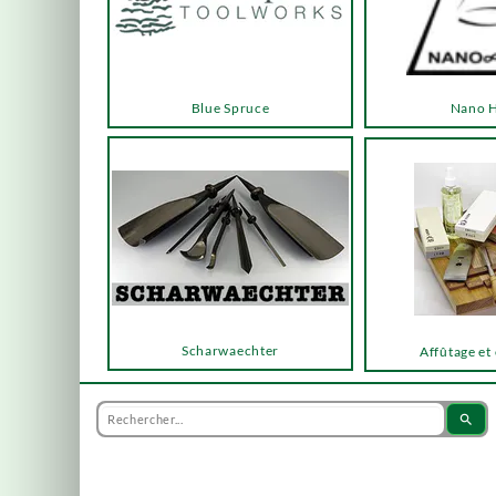
Blue Spruce
Nano 
Scharwaechter
Affûtage et
search