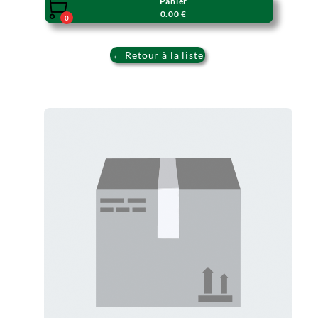
Panier

0.00 €
0
← Retour à la liste