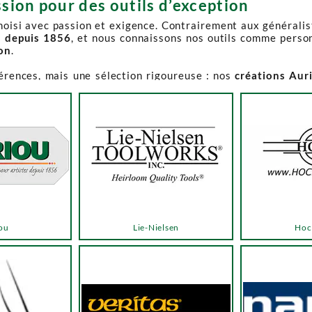
sion pour des outils d’exception
choisi avec passion et exigence. Contrairement aux générali
s depuis 1856
, et nous connaissons nos outils comme perso
ion
.
férences, mais une sélection rigoureuse : nos
créations Aur
e-Spruce Toolworks, Knew Concepts, Temple Tool,
reconnues p
t en permanence accessible et propose des produits à des p
.
ns activement à son réapprovisionnement. Les délais peuvent 
e notre catalogue. Pour affiner votre recherche, utilisez l
ou
Lie-Nielsen
Hoc