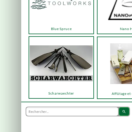
Blue Spruce
Nano 
Scharwaechter
Affûtage et
search