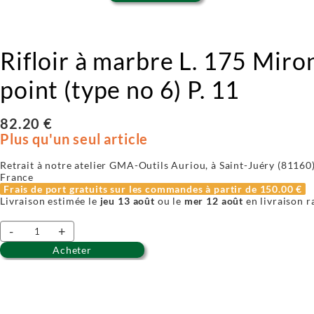
Rifloir à marbre L. 175 Miro
point (type no 6) P. 11
82.20 €
Plus qu'un seul article
Retrait à notre atelier GMA-Outils Auriou, à Saint-Juéry (81160) 
France
Frais de port gratuits sur les commandes à partir de
150.00 €
Livraison estimée le
jeu 13 août
ou le
mer 12 août
en livraison r
-
+
Acheter