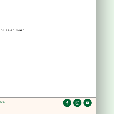
 prise en main.
nce.


