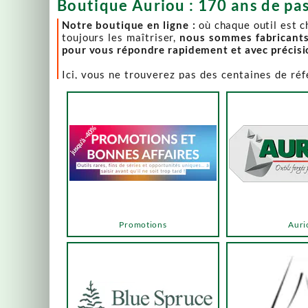
Boutique Auriou : 170 ans de pas
Notre boutique en ligne :
où chaque outil est 
toujours les maîtriser,
nous sommes fabricant
pour vous répondre rapidement et avec précis
Ici, vous ne trouverez pas des centaines de ré
comme Lie-Nielsen, Hock Tools, Nano Hone, Blu
Notre page "Promotions" (ou bonnes affaires) es
accéder via les menus ou les boutons ci-dessous
Un produit en rupture de stock ? Nous travaillo
en savoir plus.
En bas de cette page, découvrez l’intégralité d
vers des sélections adaptées à vos besoins.
Promotions
Auri