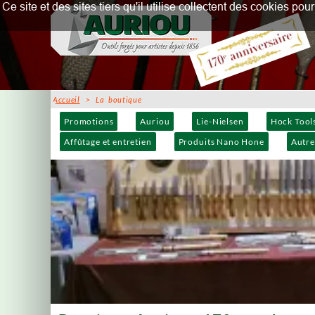
Ce site et des sites tiers qu'il utilise collectent des cookies p
Accueil
> La boutique
Promotions
Auriou
Lie-Nielsen
Hock Tool
Affûtage et entretien
Produits Nano Hone
Autre