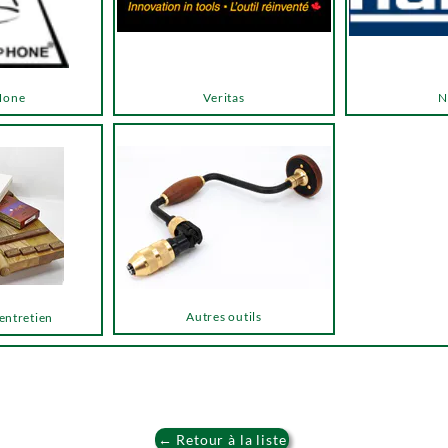
Hone
Veritas
N
Autres outils
 entretien
← Retour à la liste