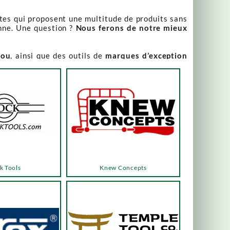
stes qui proposent une multitude de produits sans
nne. Une question ?
Nous ferons de notre mieux
iou
, ainsi que des outils de
marques d’exception
our leur qualité irréprochable
.
rix attractifs, toujours expliqués. Vous pouvez y
varier, alors n’hésitez pas à nous contacter pour
es menus ou les boutons dédiés, qui vous mèneront
k Tools
Knew Concepts