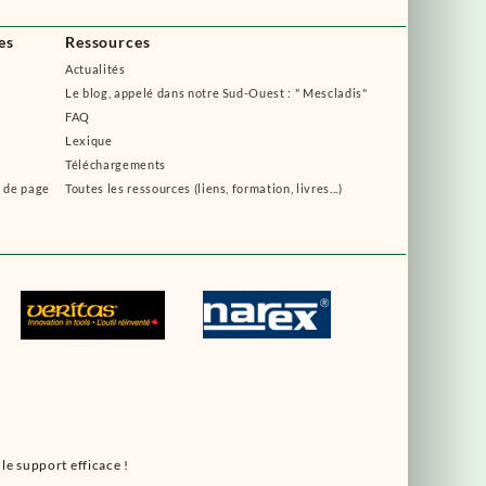
es
Ressources
Actualités
Le blog, appelé dans notre Sud-Ouest : " Mescladis"
FAQ
Lexique
Téléchargements
s de page
Toutes les ressources (liens, formation, livres...)
le support efficace !