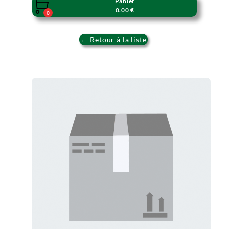
Panier

0.00 €
0
← Retour à la liste