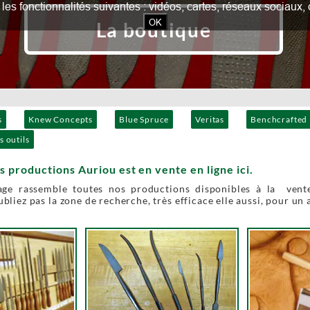
our les fonctionnalités suivantes : vidéos, cartes, réseaux socia
OK
La boutique
s
Knew Concepts
Blue Spruce
Veritas
Benchcrafted
s outils
s productions Auriou est en vente en ligne ici.
age rassemble toutes nos productions disponibles à la vente
bliez pas la zone de recherche, très efficace elle aussi, pour un 