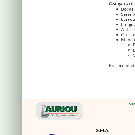
Gouge spatul
Bords 
Série 9
Large
Longue
Acier 
Outil a
Manche
Entièrement 
Sit
G.M.A.