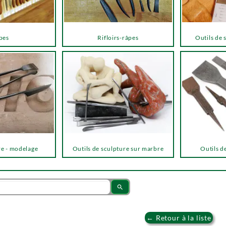
pes
Rifloirs-râpes
Outils de 
re - modelage
Outils de sculpture sur marbre
Outils de
search
← Retour à la liste