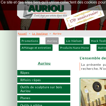
Ce site et des sites tiers qu'il utilise collectent des cookies p
Accueil
>
La boutique
> Auriou
Promotions
Auriou
Lie-Nielsen
Hock Tool
Affûtage et entretien
Produits Nano Hone
Autre
L'ensemble de
Auriou
La présente p
recherche. N'ou
Râpes
Rifloirs-râpes
Outils de sculpture sur bois
Auriou
Planes
Outils à plâtre