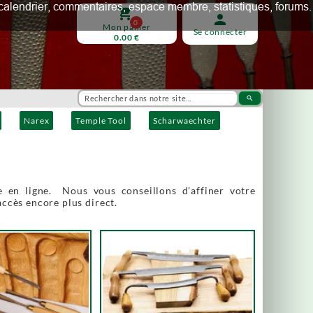
ux, calendrier, commentaires, espace membre, statistiques, forums.
shopping_cart
person
0
Mon panier
Se connecter
0.00 €
search
Narex
Temple Tool
Scharwaechter
 en ligne. Nous vous conseillons d'affiner votre
accès encore plus direct.