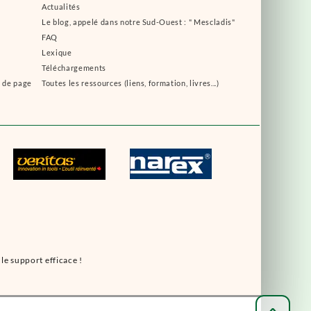
Actualités
Le blog, appelé dans notre Sud-Ouest : " Mescladis"
FAQ
Lexique
Téléchargements
s de page
Toutes les ressources (liens, formation, livres...)
le support efficace !