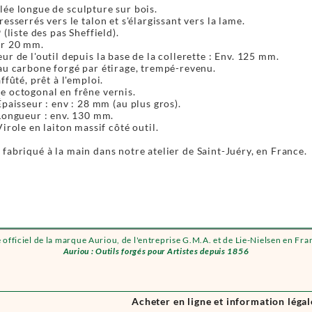
ée longue de sculpture sur bois.
resserrés vers le talon et s'élargissant vers la lame.
 (liste des pas Sheffield).
ur 20 mm.
ur de l'outil depuis la base de la collerette : Env. 125 mm.
au carbone forgé par étirage, trempé-revenu.
ffûté, prêt à l'emploi.
 octogonal en frêne vernis.
Épaisseur : env : 28 mm (au plus gros).
Longueur : env. 130 mm.
Virole en laiton massif côté outil.
fabriqué à la main dans notre atelier de Saint-Juéry, en France.
e officiel de la marque Auriou, de l'entreprise G.M.A. et de Lie-Nielsen en Fra
Auriou : Outils forgés pour Artistes depuis 1856
Acheter en ligne et information légal