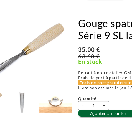
Gouge spat
Série 9 SL 
35.00 €
63.60 €
En stock
Retrait à notre atelier GM
Frais de port à partir de
4
Frais de port gratuits su
Livraison estimée le
jeu 1
Quantité :
-
+
Ajouter au panier