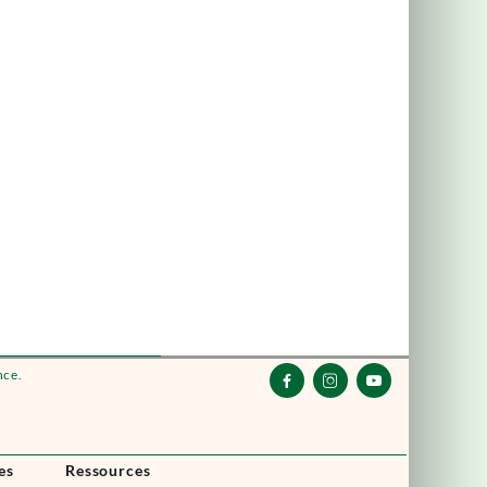
nce.



es
Ressources