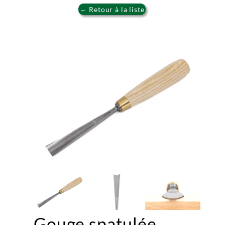
← Retour à la liste
Gouge spatulée