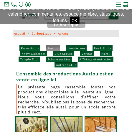
Ce site et des sites tiers qu'il utilise collectent des cookies pour
mail_outline
les fonctionnalités suivantes : vidéos, cartes, réseaux sociaux,
calendrier, commentaires, espace membre, statistiques,
search
forums.
OK
La boutique
Accueil
>
La boutique
> Auriou
Promotions
Auriou
Lie-Nielsen
Hock Tools
Knew Concepts
Blue Spruce
Veritas
Narex
Temple Tool
Scharwaechter
Affûtage et entretien
Autres outils
L'ensemble des productions Auriou est en
vente en ligne ici.
La présente page rassemble toutes nos
productions disponibles à la vente en ligne.
Nous vous conseillons d'affiner votre
recherche. N'oubliez pas la zone de recherche,
très efficace elle aussi, pour un accès encore
plus direct.