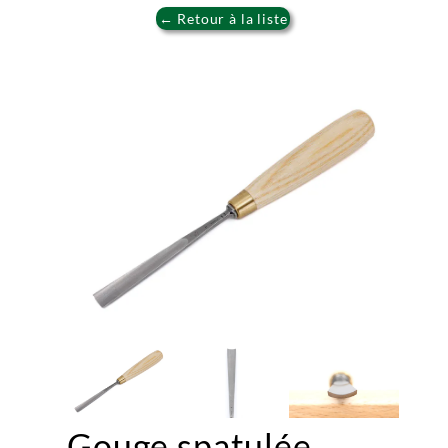
← Retour à la liste
Gouge spatulée