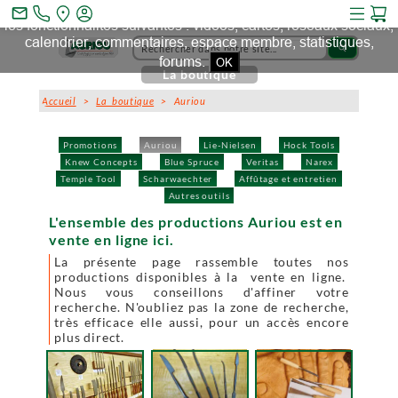
Ce site et des sites tiers qu'il utilise collectent des cookies pour
mail_outline
les fonctionnalités suivantes : vidéos, cartes, réseaux sociaux,
calendrier, commentaires, espace membre, statistiques,
search
forums.
OK
La boutique
Accueil
>
La boutique
> Auriou
Promotions
Auriou
Lie-Nielsen
Hock Tools
Knew Concepts
Blue Spruce
Veritas
Narex
Temple Tool
Scharwaechter
Affûtage et entretien
Autres outils
L'ensemble des productions Auriou est en
vente en ligne ici.
La présente page rassemble toutes nos
productions disponibles à la vente en ligne.
Nous vous conseillons d'affiner votre
recherche. N'oubliez pas la zone de recherche,
très efficace elle aussi, pour un accès encore
plus direct.