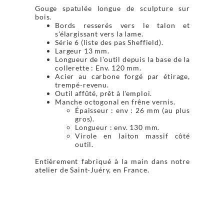
Gouge spatulée longue de sculpture sur
bois.
Bords resserés vers le talon et
s'élargissant vers la lame.
Série 6 (liste des pas Sheffield).
Largeur 13 mm.
Longueur de l'outil depuis la base de la
collerette : Env. 120 mm.
Acier au carbone forgé par étirage,
trempé-revenu.
Outil affûté, prêt à l'emploi.
Manche octogonal en frêne vernis.
Épaisseur : env : 26 mm (au plus
gros).
Longueur : env. 130 mm.
Virole en laiton massif côté
outil.
Entièrement fabriqué à la main dans notre
atelier de Saint-Juéry, en France.