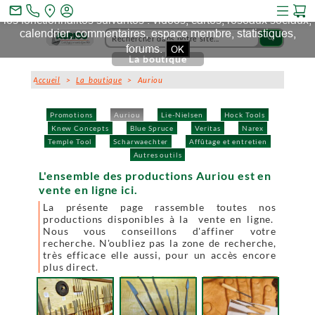
Ce site et des sites tiers qu'il utilise collectent des cookies pour
mail_outline
les fonctionnalités suivantes : vidéos, cartes, réseaux sociaux,
calendrier, commentaires, espace membre, statistiques,
search
forums.
OK
La boutique
Accueil
>
La boutique
> Auriou
Promotions
Auriou
Lie-Nielsen
Hock Tools
Knew Concepts
Blue Spruce
Veritas
Narex
Temple Tool
Scharwaechter
Affûtage et entretien
Autres outils
L'ensemble des productions Auriou est en
vente en ligne ici.
La présente page rassemble toutes nos
productions disponibles à la vente en ligne.
Nous vous conseillons d'affiner votre
recherche. N'oubliez pas la zone de recherche,
très efficace elle aussi, pour un accès encore
plus direct.