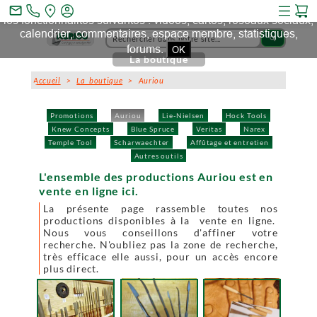
Ce site et des sites tiers qu'il utilise collectent des cookies pour
mail_outline
les fonctionnalités suivantes : vidéos, cartes, réseaux sociaux,
calendrier, commentaires, espace membre, statistiques,
search
forums.
OK
La boutique
Accueil
>
La boutique
> Auriou
Promotions
Auriou
Lie-Nielsen
Hock Tools
Knew Concepts
Blue Spruce
Veritas
Narex
Temple Tool
Scharwaechter
Affûtage et entretien
Autres outils
L'ensemble des productions Auriou est en
vente en ligne ici.
La présente page rassemble toutes nos
productions disponibles à la vente en ligne.
Nous vous conseillons d'affiner votre
recherche. N'oubliez pas la zone de recherche,
très efficace elle aussi, pour un accès encore
plus direct.