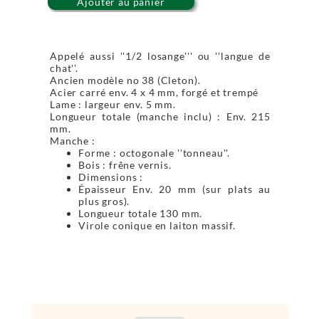
Ajouter au panier
Appelé aussi ''1/2 losange''' ou ''langue de
chat''.
Ancien modèle no 38 (Cleton).
Acier carré env. 4 x 4 mm, forgé et trempé
Lame : largeur env. 5 mm.
Longueur totale (manche inclu) : Env. 215
mm.
Manche :
Forme : octogonale ''tonneau''.
Bois : frêne vernis.
Dimensions :
Épaisseur Env. 20 mm (sur plats au
plus gros).
Longueur totale 130 mm.
Virole conique en laiton massif.