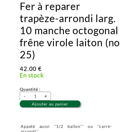
Fer à reparer
trapèze-arrondi larg.
10 manche octogonal
frêne virole laiton (no
25)
42.00 €
En stock
Quantité :
-
+
Ajouter au panier
Appelé aussi ''1/2 ballon''' ou ''carré-
arrondi''.