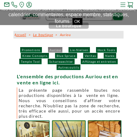
Ce site et des sites tiers qu'il utilise collectent des cookies pour
mail_outline
les fonctionnalités suivantes : vidéos, cartes, réseaux sociaux,
calendrier, commentaires, espace membre, statistiques,
search
forums.
OK
La boutique
Accueil
>
La boutique
> Auriou
Promotions
Auriou
Lie-Nielsen
Hock Tools
Knew Concepts
Blue Spruce
Veritas
Narex
Temple Tool
Scharwaechter
Affûtage et entretien
Autres outils
L'ensemble des productions Auriou est en
vente en ligne ici.
La présente page rassemble toutes nos
productions disponibles à la vente en ligne.
Nous vous conseillons d'affiner votre
recherche. N'oubliez pas la zone de recherche,
très efficace elle aussi, pour un accès encore
plus direct.