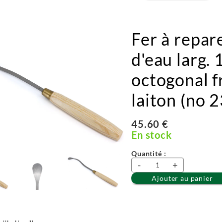
Fer à repar
d'eau larg.
octogonal f
laiton (no 2
45.60 €
En stock
Quantité :
-
+
Ajouter au panier