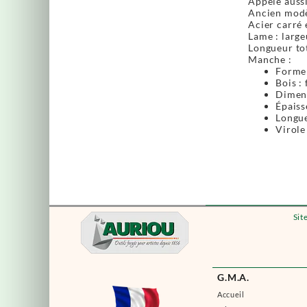
Appelé aussi 
Ancien modè
Acier carré 
Lame : large
Longueur tot
Manche :
Forme 
Bois : 
Dimens
Épaiss
Longue
Virole
Sit
G.M.A.
Accueil