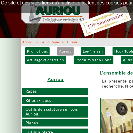
Ce site et des sites tiers qu'il utilise collectent des cookies p
Accueil
>
La boutique
> Auriou
Promotions
Auriou
Lie-Nielsen
Hock Tool
Affûtage et entretien
Produits Nano Hone
Autre
L'ensemble de
Auriou
La présente p
recherche. N'ou
Râpes
Rifloirs-râpes
Outils de sculpture sur bois
Auriou
Planes
Outils à plâtre