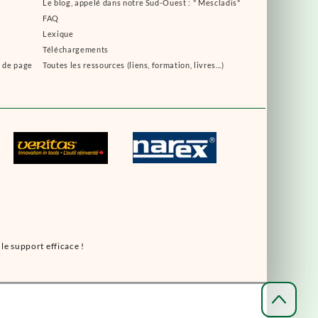
Le blog, appelé dans notre Sud-Ouest : " Mescladis"
FAQ
Lexique
Téléchargements
s de page
Toutes les ressources (liens, formation, livres...)
le support efficace !