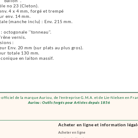
''ballon'''.
le no 23 (Cleton).
env. 4 x 4 mm, forgé et trempé
ur env. 14 mm.
ale (manche inclu) : Env. 215 mm.
: octogonale ''tonneau''.
frêne vernis.
ions :
eur Env. 20 mm (sur plats au plus gros).
ur totale 130 mm.
 conique en laiton massif.
e officiel de la marque Auriou, de l'entreprise G.M.A. et de Lie-Nielsen en Fra
Auriou : Outils forgés pour Artistes depuis 1856
Acheter en ligne et information légal
Acheter en ligne