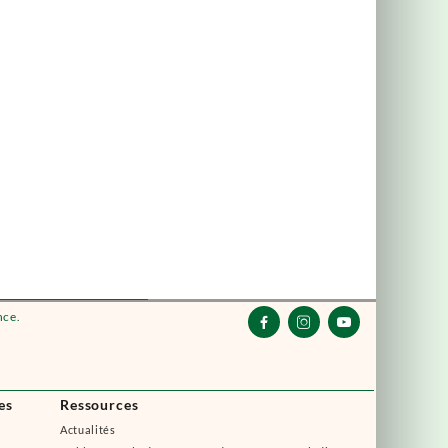
nce.



es
Ressources
Actualités