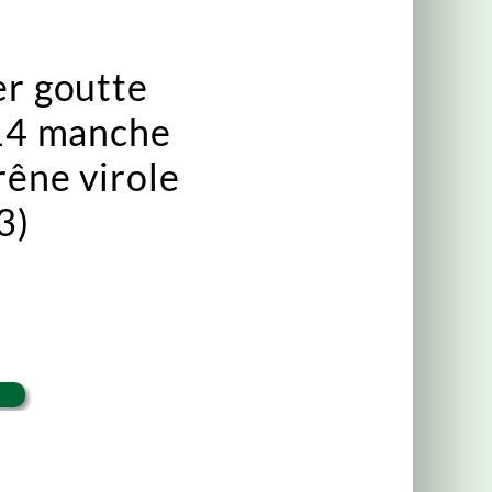
er goutte
 14 manche
rêne virole
3)