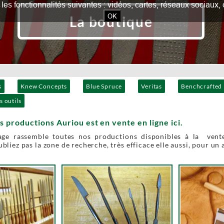
our les fonctionnalités suivantes : vidéos, cartes, réseaux socia
OK
La boutique
s
Knew Concepts
Blue Spruce
Veritas
Benchcrafted
s outils
s productions Auriou est en vente en ligne ici.
age rassemble toutes nos productions disponibles à la vente
bliez pas la zone de recherche, très efficace elle aussi, pour un 