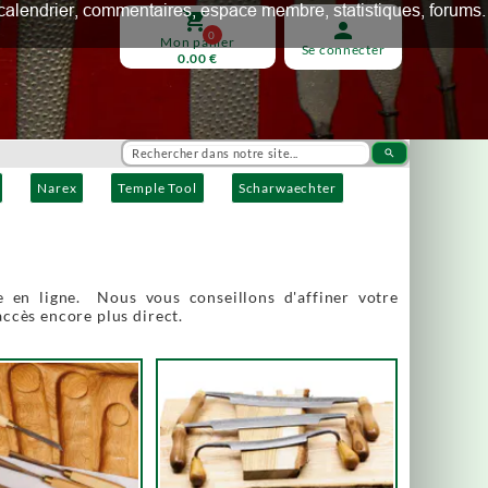
ux, calendrier, commentaires, espace membre, statistiques, forums.
shopping_cart
person
0
Mon panier
Se connecter
0.00 €
search
Narex
Temple Tool
Scharwaechter
 en ligne. Nous vous conseillons d'affiner votre
accès encore plus direct.