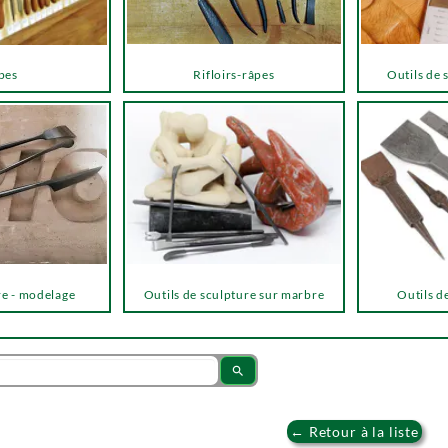
pes
Rifloirs-râpes
Outils de 
re - modelage
Outils de sculpture sur marbre
Outils de
search
← Retour à la liste