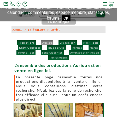
Ce site et des sites tiers qu'il utilise collectent des cookies pour
mail_outline
les fonctionnalités suivantes : vidéos, cartes, réseaux sociaux,
calendrier, commentaires, espace membre, statistiques,
search
forums.
OK
La boutique
Accueil
>
La boutique
> Auriou
Promotions
Auriou
Lie-Nielsen
Hock Tools
Knew Concepts
Blue Spruce
Veritas
Narex
Temple Tool
Scharwaechter
Affûtage et entretien
Autres outils
L'ensemble des productions Auriou est en
vente en ligne ici.
La présente page rassemble toutes nos
productions disponibles à la vente en ligne.
Nous vous conseillons d'affiner votre
recherche. N'oubliez pas la zone de recherche,
très efficace elle aussi, pour un accès encore
plus direct.