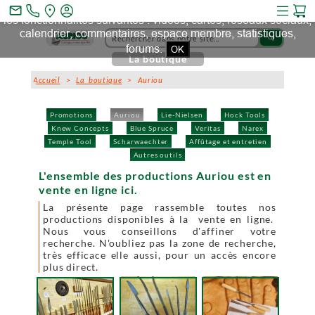
Ce site et des sites tiers qu'il utilise collectent des cookies pour
mail_outline
les fonctionnalités suivantes : vidéos, cartes, réseaux sociaux,
calendrier, commentaires, espace membre, statistiques,
search
forums.
OK
La boutique
Accueil
>
La boutique
> Auriou
Promotions
Auriou
Lie-Nielsen
Hock Tools
Knew Concepts
Blue Spruce
Veritas
Narex
Temple Tool
Scharwaechter
Affûtage et entretien
Autres outils
L'ensemble des productions Auriou est en
vente en ligne ici.
La présente page rassemble toutes nos
productions disponibles à la vente en ligne.
Nous vous conseillons d'affiner votre
recherche. N'oubliez pas la zone de recherche,
très efficace elle aussi, pour un accès encore
plus direct.