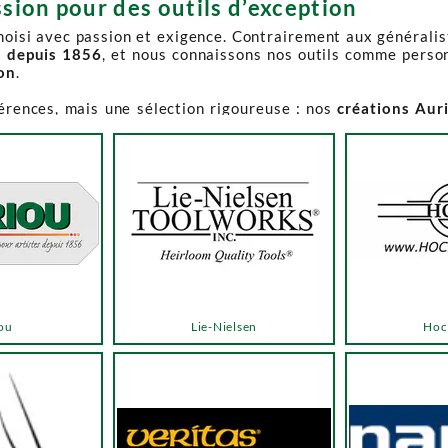
sion pour des outils d’exception
choisi avec passion et exigence. Contrairement aux générali
s depuis 1856
, et nous connaissons nos outils comme perso
ion
.
férences, mais une sélection rigoureuse : nos
créations Aur
e-Spruce Toolworks, Knew Concepts, Temple Tool,
reconnues p
t en permanence accessible et propose des produits à des p
.
ns activement à son réapprovisionnement. Les délais peuvent 
e notre catalogue. Pour affiner votre recherche, utilisez l
ou
Lie-Nielsen
Hoc