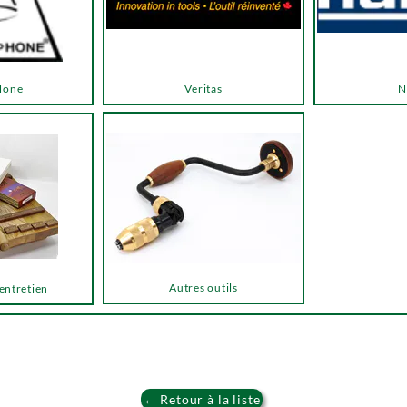
Hone
Veritas
N
Autres outils
 entretien
← Retour à la liste