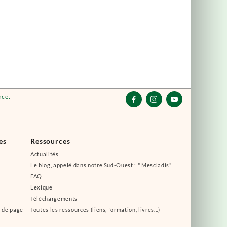
nce.



es
Ressources
Actualités
Le blog, appelé dans notre Sud-Ouest : " Mescladis"
FAQ
Lexique
Téléchargements
s de page
Toutes les ressources (liens, formation, livres...)