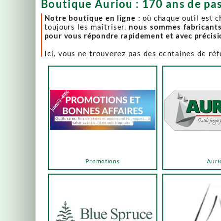
Boutique Auriou : 170 ans de pas
Notre boutique en ligne :
où chaque outil est 
toujours les maîtriser,
nous sommes fabricant
pour vous répondre rapidement et avec précis
Ici, vous ne trouverez pas des centaines de ré
comme Lie-Nielsen, Hock Tools, Nano Hone, Blu
Notre page "Promotions" (ou bonnes affaires) es
accéder via les menus ou les boutons ci-dessous
Un produit en rupture de stock ? Nous travaillo
en savoir plus.
En bas de cette page, découvrez l’intégralité d
vers des sélections adaptées à vos besoins.
Promotions
Auri