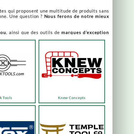
stes qui proposent une multitude de produits sans
nne. Une question ?
Nous ferons de notre mieux
iou
, ainsi que des outils de
marques d’exception
our leur qualité irréprochable
.
rix attractifs, toujours expliqués. Vous pouvez y
varier, alors n’hésitez pas à nous contacter pour
es menus ou les boutons dédiés, qui vous mèneront
k Tools
Knew Concepts