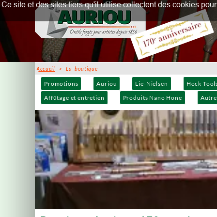
Ce site et des sites tiers qu'il utilise collectent des cookies p
Accueil
> La boutique
Promotions
Auriou
Lie-Nielsen
Hock Tool
Affûtage et entretien
Produits Nano Hone
Autre