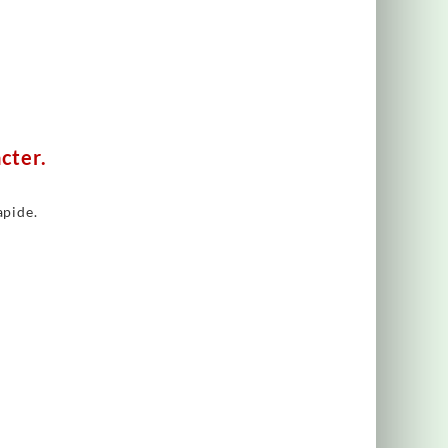
cter.
apide.