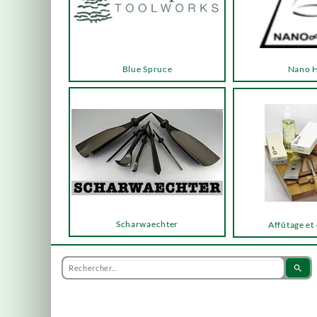
Blue Spruce
Nano 
Scharwaechter
Affûtage et
search