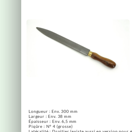
Longueur : Env. 300 mm
Largeur : Env. 38 mm
Épaisseur : Env. 6,5 mm
Piqûre : N° 4 (grosse)
Latéralité : Droitier (existe aussi en version pour 