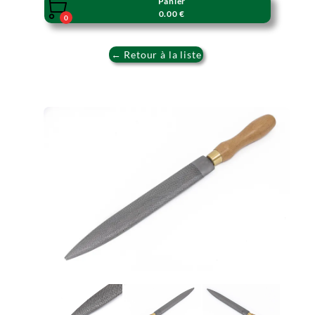
Panier

0.00 €
0
← Retour à la liste