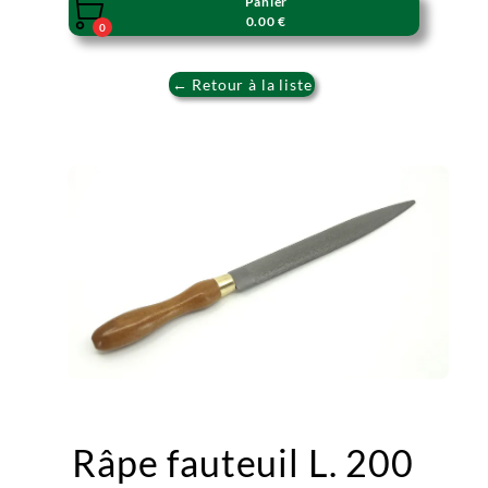
Panier

0.00 €
0
← Retour à la liste
Râpe fauteuil L. 200