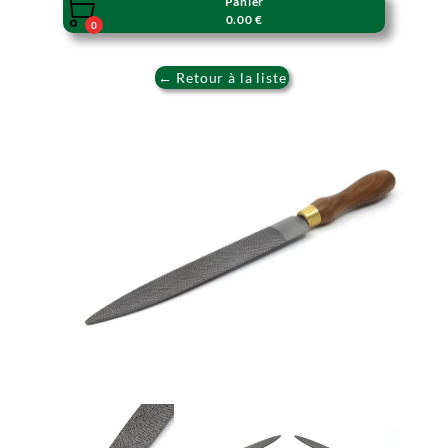
Panier

0.00 €
0
← Retour à la liste