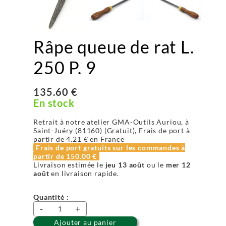
Râpe queue de rat L.
250 P. 9
135.60 €
En stock
Retrait à notre atelier GMA-Outils Auriou, à
Saint-Juéry (81160) (Gratuit), Frais de port à
partir de
4.21 €
en France
Frais de port gratuits sur les commandes à
partir de
150.00 €
Livraison estimée le
jeu 13 août
ou le
mer 12
août
en livraison rapide.
Quantité :
-
+
Ajouter au panier