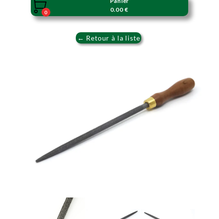
Panier

0.00 €
0
← Retour à la liste