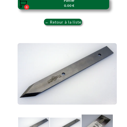
Panier

0.00 €
0
← Retour à la liste