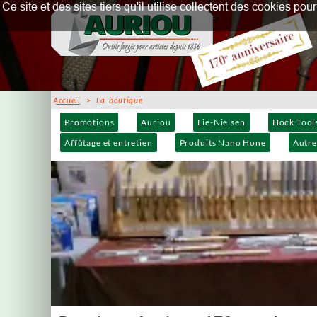
Ce site et des sites tiers qu'il utilise collectent des cookies p
Accueil
> La boutique
Promotions
Auriou
Lie-Nielsen
Hock Tool
Affûtage et entretien
Produits Nano Hone
Autre