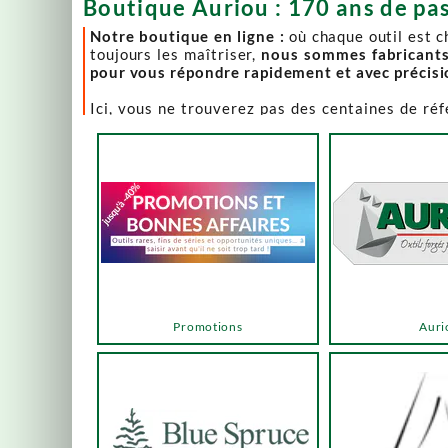
Boutique Auriou : 170 ans de pas
Notre boutique en ligne :
où chaque outil est 
toujours les maîtriser,
nous sommes fabricant
pour vous répondre rapidement et avec précis
Ici, vous ne trouverez pas des centaines de ré
comme Lie-Nielsen, Hock Tools, Nano Hone, Blu
Notre page "Promotions" (ou bonnes affaires) es
accéder via les menus ou les boutons ci-dessous
Un produit en rupture de stock ? Nous travaillo
en savoir plus.
En bas de cette page, découvrez l’intégralité d
vers des sélections adaptées à vos besoins.
Promotions
Auri