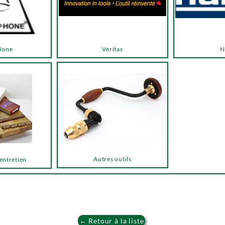
Hone
Veritas
N
Autres outils
 entretien
← Retour à la liste