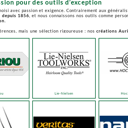
sion pour des outils d’exception
choisi avec passion et exigence. Contrairement aux générali
s depuis 1856
, et nous connaissons nos outils comme perso
ion
.
férences, mais une sélection rigoureuse : nos
créations Aur
e-Spruce Toolworks, Knew Concepts, Temple Tool,
reconnues p
t en permanence accessible et propose des produits à des p
.
ns activement à son réapprovisionnement. Les délais peuvent 
e notre catalogue. Pour affiner votre recherche, utilisez l
ou
Lie-Nielsen
Hoc