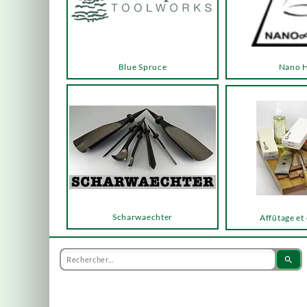
Blue Spruce
Nano 
Scharwaechter
Affûtage et
search