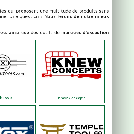
stes qui proposent une multitude de produits sans
nne. Une question ?
Nous ferons de notre mieux
iou
, ainsi que des outils de
marques d’exception
our leur qualité irréprochable
.
rix attractifs, toujours expliqués. Vous pouvez y
varier, alors n’hésitez pas à nous contacter pour
es menus ou les boutons dédiés, qui vous mèneront
k Tools
Knew Concepts