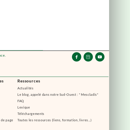
nce.



es
Ressources
Actualités
Le blog, appelé dans notre Sud-Ouest : " Mescladis"
FAQ
Lexique
Téléchargements
s de page
Toutes les ressources (liens, formation, livres...)