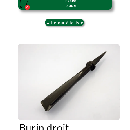
Panier

0.00 €
0
← Retour à la liste
Burin droit