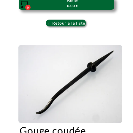
Panier

0.00 €
0
← Retour à la liste
Gouge coudée