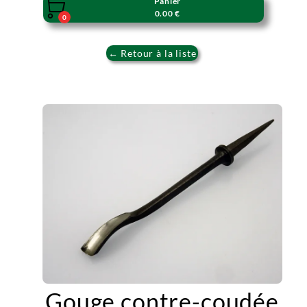
Panier

0.00 €
0
← Retour à la liste
Gouge contre-coudée