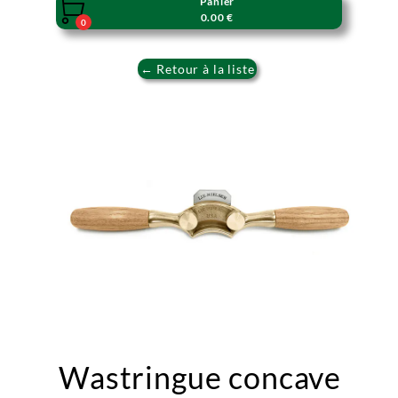
Panier

0.00 €
0
← Retour à la liste
Wastringue concave