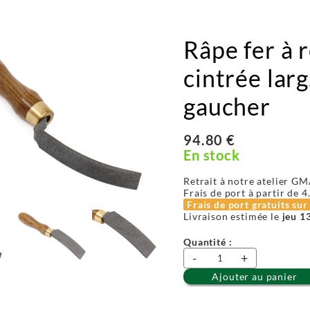
Râpe fer à 
cintrée larg
gaucher
94.80 €
En stock
Retrait à notre atelier GM
Frais de port à partir de
4
Frais de port gratuits su
Livraison estimée le
jeu 1
Quantité :
-
+
Ajouter au panier