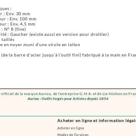
ques :
r : Env. 30 mm
ur : Env. 100 mm
eur : Env. 4,5 mm
 : N° 8 (fine)
lité : Gaucher (existe aussi en version pour droitier)
 taillés
 en noyer muni d'une virole en laiton
(de la barre d'acier jusqu'à l'outil fini) fabriqué à la main en Fr
e officiel de la marque Auriou, de l'entreprise G.M.A. et de Lie-Nielsen en Fra
Auriou : Outils forgés pour Artistes depuis 1856
Acheter en ligne et information légal
Acheter en ligne
Modes de livraison