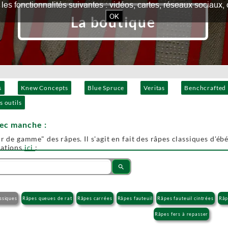
our les fonctionnalités suivantes : vidéos, cartes, réseaux socia
OK
La boutique
s
Knew Concepts
Blue Spruce
Veritas
Benchcrafted
s outils
vec manche :
r de gamme" des râpes. Il s'agit en fait des râpes classiques d'ébén
mations
ici
:
search
ssiques
Râpes queues de rat
Râpes carrées
Râpes fauteuil
Râpes fauteuil cintrées
Râp
Râpes fers à repasser