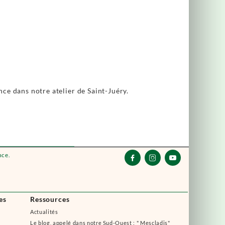
ance dans notre atelier de Saint-Juéry.
nce.



es
Ressources
Actualités
Le blog, appelé dans notre Sud-Ouest : " Mescladis"