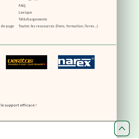
FAQ
Lexique
Téléchargements
s de page
Toutes les ressources (liens, formation, livres...)
le support efficace !