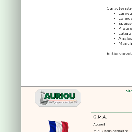
Caractéristi
Largeu
Longue
Épaiss
Piqûre
Latéra
Angles
Manche
Entièrement 
Sit
G.M.A.
Accueil
Mieux nous connaître