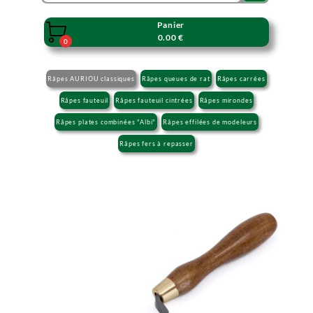
Panier

0.00 €
0
Râpes AURIOU classiques
Râpes queues de rat
Râpes carrées
Râpes fauteuil
Râpes fauteuil cintrées
Râpes mirondes
Râpes plates combinées "Albi"
Râpes effilées de modeleurs
Râpes fers à repasser