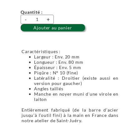
Quantité :
-
+
Ajouter au panier
Caractéristiques :
Largeur : Env. 20 mm
Longueur : Env. 80 mm
Épaisseur : Env. 5 mm
Piqûre : N° 10 (fine)
Latéralité : Droitier (existe aussi en
version pour gaucher)
Angles taillés
Manche en noyer muni d'une virole en
laiton
Entièrement fabriqué (de la barre d'acier
jusqu'à l'outil fini) à la main en France dans
notre atelier de Saint-Juéry.