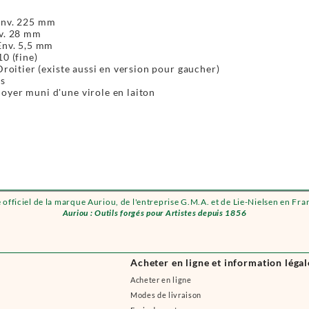
Env. 225 mm
nv. 28 mm
Env. 5,5 mm
10 (fine)
 Droitier (existe aussi en version pour gaucher)
és
oyer muni d'une virole en laiton
e officiel de la marque Auriou, de l'entreprise G.M.A. et de Lie-Nielsen en Fra
Auriou : Outils forgés pour Artistes depuis 1856
Acheter en ligne et information légal
Acheter en ligne
Modes de livraison