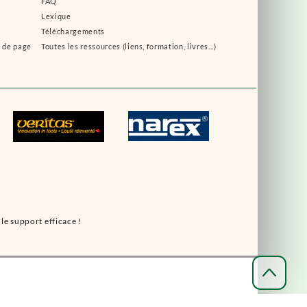
FAQ
Lexique
Téléchargements
s de page
Toutes les ressources (liens, formation, livres...)
le support efficace !