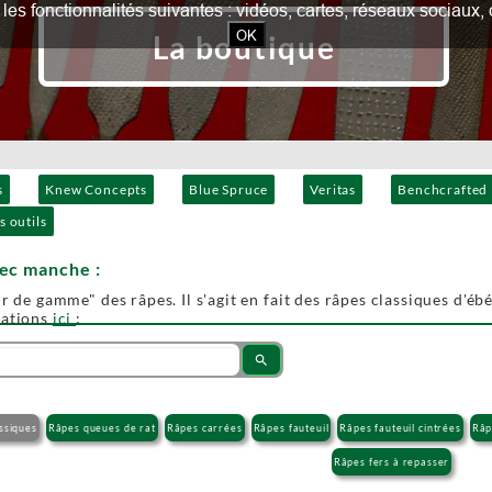
our les fonctionnalités suivantes : vidéos, cartes, réseaux socia
OK
La boutique
s
Knew Concepts
Blue Spruce
Veritas
Benchcrafted
s outils
vec manche :
r de gamme" des râpes. Il s'agit en fait des râpes classiques d'ébén
mations
ici
:
search
ssiques
Râpes queues de rat
Râpes carrées
Râpes fauteuil
Râpes fauteuil cintrées
Râp
Râpes fers à repasser