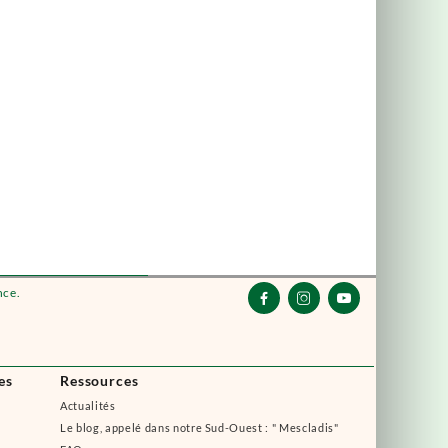
nce.



es
Ressources
Actualités
Le blog, appelé dans notre Sud-Ouest : " Mescladis"