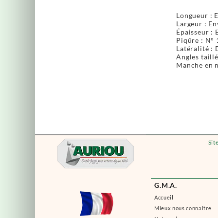
Longueur : 
Largeur : E
Épaisseur : 
Piqûre : N° 
Latéralité :
Angles taill
Manche en n
Sit
G.M.A.
Accueil
Mieux nous connaître