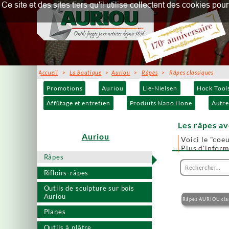
Ce site et des sites tiers qu'il utilise collectent des cookies p
Accueil
>
La boutique
>
Auriou
>
Râpes
> Râpes classiques
Promotions
Auriou
Lie-Nielsen
Hock Tool
Affûtage et entretien
Produits Nano Hone
Autre
Les râpes a
Auriou
Voici le "coeu
Plus d'infor
Râpes
Rifloirs-râpes
Outils de sculpture sur bois
Auriou
Râpes AURIOU cla
Planes
Outils à plâtre