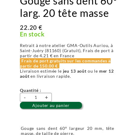
Gouge sans dent 60°
larg. 20 tête masse
22.20 €
En stock
Retrait à notre atelier GMA-Outils Auriou, à
Saint-Juéry (81160) (Gratuit), Frais de port à
partir de
4.21 €
en France
Frais de port gratuits sur les commandes à
partir de
150.00 €
Livraison estimée le
jeu 13 août
ou le
mer 12
août
en livraison rapide.
Quantité :
-
+
Ajouter au panier
Gouge sans dent 60° largeur 20 mm, tête
masse, de taille de pierre.