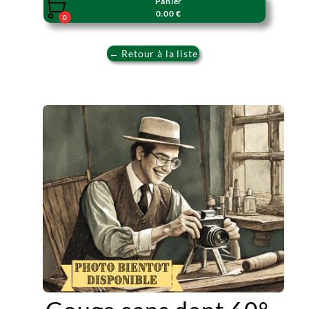
Panier

0.00 €
0
← Retour à la liste