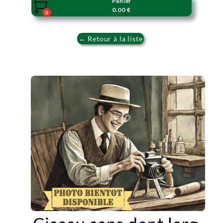
Panier

0.00 €
0
← Retour à la liste