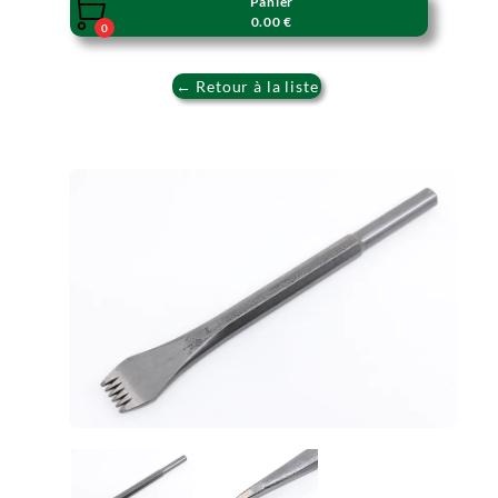
Panier

0.00 €
0
← Retour à la liste