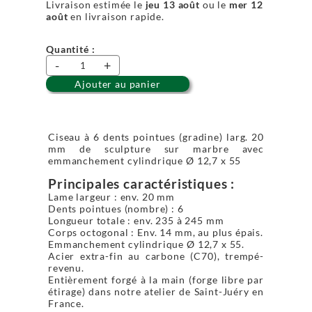
Livraison estimée le
jeu 13 août
ou le
mer 12
août
en livraison rapide.
Quantité :
-
+
Ajouter au panier
Ciseau à 6 dents pointues (gradine) larg. 20
mm de sculpture sur marbre avec
emmanchement cylindrique Ø 12,7 x 55
Principales caractéristiques :
Lame largeur : env. 20 mm
Dents pointues (nombre) : 6
Longueur totale : env. 235 à 245 mm
Corps octogonal : Env. 14 mm, au plus épais.
Emmanchement cylindrique Ø 12,7 x 55.
Acier extra-fin au carbone (C70), trempé-
revenu.
Entièrement forgé à la main (forge libre par
étirage) dans notre atelier de Saint-Juéry en
France.