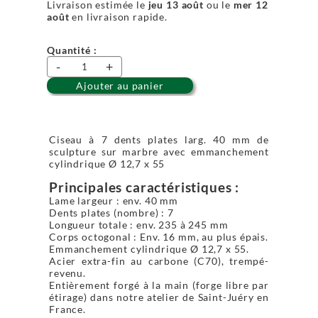
Livraison estimée le
jeu 13 août
ou le
mer 12
août
en livraison rapide.
Quantité :
-
+
Ajouter au panier
Ciseau à 7 dents plates larg. 40 mm de
sculpture sur marbre avec emmanchement
cylindrique Ø 12,7 x 55
Principales caractéristiques :
Lame largeur : env. 40 mm
Dents plates (nombre) : 7
Longueur totale : env. 235 à 245 mm
Corps octogonal : Env. 16 mm, au plus épais.
Emmanchement cylindrique Ø 12,7 x 55.
Acier extra-fin au carbone (C70), trempé-
revenu.
Entièrement forgé à la main (forge libre par
étirage) dans notre atelier de Saint-Juéry en
France.