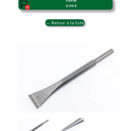
Panier

0.00 €
0
← Retour à la liste