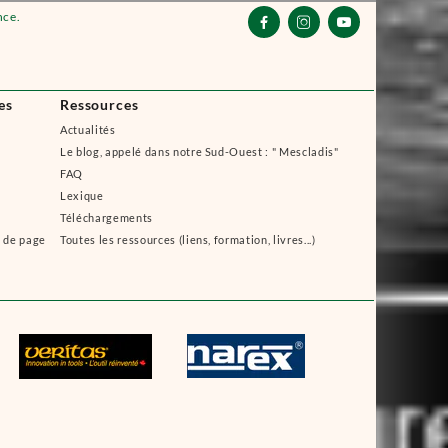
nce.



es
Ressources
Actualités
Le blog, appelé dans notre Sud-Ouest : " Mescladis"
FAQ
Lexique
Téléchargements
s de page
Toutes les ressources (liens, formation, livres...)