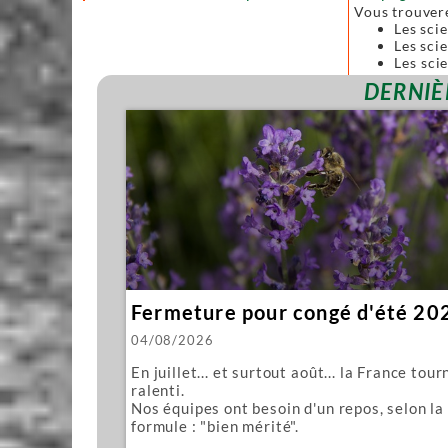
Vous trouver
Les sci
Les scie
Les sci
forgées
DERNIÈ
Toutes ces sc
Nous vous pro
Mawashi
Kughikii
Évidemment n
Fermeture pour congé d'été 20
04/08/2026
En juillet... et surtout août... la France tour
ralenti.
Nos équipes ont besoin d'un repos, selon la
formule : "bien mérité".