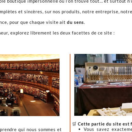
ple boutique impersonnelle où l’on trouve tout… et surtout n’
omplètes et sincères, sur nos produits, notre entreprise, notre
ence, pour que chaque visite ait
du sens
.
ur, explorez librement les deux facettes de ce site :
🛒
Cette partie du site est 
Vous savez exacteme
mprendre qui nous sommes et