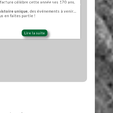
acture célèbre cette année ses 170 ans.
ana)
Lames pour scies japonaises
histoire unique
, des événements à venir…
us en faites partie !
Lire la suite