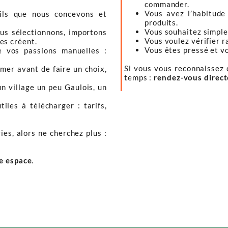
commander.
Vous avez l’habitude
tils que nous concevons et
produits.
Vous souhaitez simple
ous sélectionnons, importons
Vous voulez vérifier r
les créent.
Vous êtes pressé et vou
e vos passions manuelles :
Si vous vous reconnaissez d
mer avant de faire un choix,
temps :
rendez-vous direc
un village un peu Gaulois, un
iles à télécharger : tarifs,
ies, alors ne cherchez plus :
re espace
.