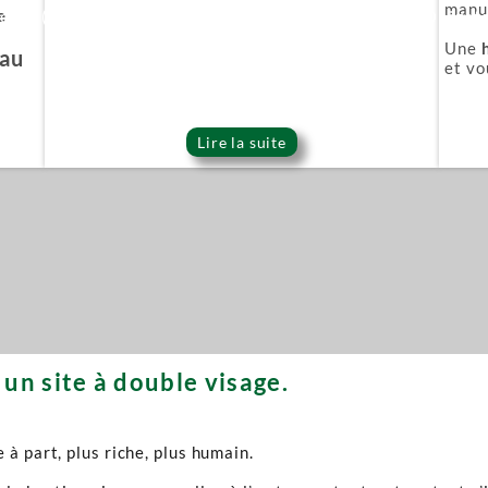
manuf
e
ie Or (Gold series)
Épée démoniaque (Onigat
Une
'au
et vo
Lire la suite
un site à double visage.
à part, plus riche, plus humain.