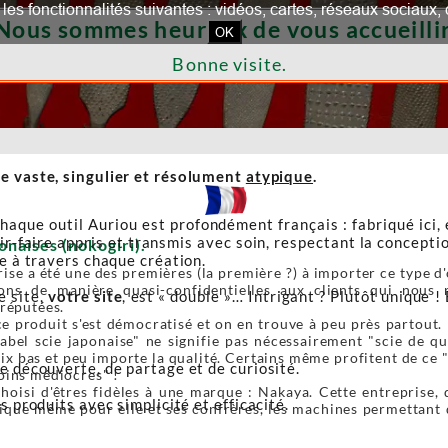
our les fonctionnalités suivantes : vidéos, cartes, réseaux socia
Nous sommes heureux de vous accueillir
OK
Bonne visite.
e vaste, singulier et résolument
atypique
.
haque outil Auriou est profondément français : fabriqué ici,
r-faire appris et transmis avec soin, respectant la conceptio
onaises (nokogiri).
re à travers chaque création.
ise a été une des premières (la première ?) à importer ce type d'o
ons de manière quasi-confidentielles aux clients qui nous r
e site,
votre site
, est « double »… Intrigant ? Plutôt unique ! 
 réputées.
e produit s'est démocratisé et on en trouve à peu près partout. 
label scie japonaise" ne signifie pas nécessairement "scie de 
ix bas et peu importe la qualité. Certains même profitent de ce 
de découverte, de partage et de curiosité.
oins médiocres" !
oisi d'êtres fidèles à une marque : Nakaya. Cette entreprise, 
s produits avec simplicité et efficacité.
ique même pour elle et ses confrères, les machines permettant de 