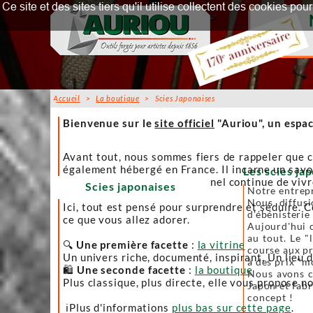
Ce site et des sites tiers qu'il utilise collectent des cookies p
Accueil
>
La boutique
> Scies Japonaises
Accueil
Bienvenue sur le
site officiel
"Auriou", un espac
Avant tout, nous sommes fiers de rappeler que c
également hébergé en France. Il incarne un savoi
Les scies jap
afin que l’artisanat traditionnel continue de viv
Scies japonaises
Notre entrepr
Nous diffusi
Ici, tout est pensé pour surprendre et séduire. C
d'ébénisterie
ce que vous allez adorer.
Aujourd'hui c
au tout. Le "
🔍
Une première facette
:
la vitrine
course aux pr
Un univers riche, documenté, inspirant. Un lieu 
à des prix "m
🛍️
Une seconde facette
:
la boutique
Nous avons ch
Plus classique, plus directe, elle vous propose no
Japon et fabr
concept !
ℹ️Plus d'informations
plus bas sur cette page
.