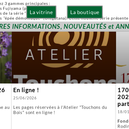
ez 3 gammes principales :
es Fujiyama (pliables)
La vitrine
La boutique
s de la série "Or" (Gold)
es "épée démoniaque" (Onigatana). Cette nouvelle série présente 
 à la main tout en conservant l'avantage d'une lame interchangea
RES INFORMATIONS, NOUVEAUTÉS et AN
ies sont à lames interchangeables.
posons aussi quelques produits spécifiques :
biki : l'équivalent japonais de nos scies à guichet.
 : parfaite pour araser les tenons.
ous fournissons aussi toutes les lames de rechange.
26
En ligne !
170 
202
25/06/2026
par
ne au
Les pages réservées à l'Atelier "Touchons du
18/0
Bois" sont en ligne !
Fond
Rodin