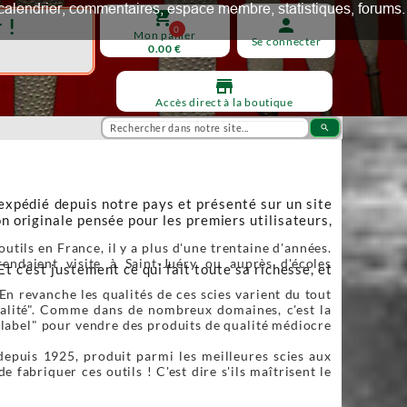
ux, calendrier, commentaires, espace membre, statistiques, forums.
shopping_cart
 !
person
0
Mon panier
Se connecter
0.00 €
store
Accès direct à la boutique
search
 expédié depuis notre pays et présenté sur un site
n originale pensée pour les premiers utilisateurs,
utils en France, il y a plus d'une trentaine d'années.
endaient visite à Saint-Juéry ou auprès d'écoles
Et c’est justement ce qui fait toute sa richesse, et
En revanche les qualités de ces scies varient du tout
qualité". Comme dans de nombreux domaines, c'est la
"label" pour vendre des produits de qualité médiocre
depuis 1925, produit parmi les meilleures scies aux
fabriquer ces outils ! C'est dire s'ils maîtrisent le