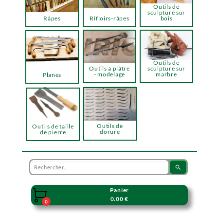
Outils de
sculpture sur
Râpes
Rifloirs-râpes
bois
Outils de
Outils à plâtre
sculpture sur
- modelage
marbre
Planes
Outils de
Outils de taille
dorure
de pierre
search
Panier

0.00 €
0