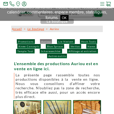
Ce site et des sites tiers qu'il utilise collectent des cookies pour
mail_outline
les fonctionnalités suivantes : vidéos, cartes, réseaux sociaux,
calendrier, commentaires, espace membre, statistiques,
search
forums.
OK
La boutique
Accueil
>
La boutique
> Auriou
Promotions
Auriou
Lie-Nielsen
Hock Tools
Knew Concepts
Blue Spruce
Veritas
Narex
Temple Tool
Scharwaechter
Affûtage et entretien
Autres outils
L'ensemble des productions Auriou est en
vente en ligne ici.
La présente page rassemble toutes nos
productions disponibles à la vente en ligne.
Nous vous conseillons d'affiner votre
recherche. N'oubliez pas la zone de recherche,
très efficace elle aussi, pour un accès encore
plus direct.