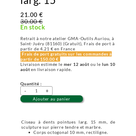
21.00 €
30.00 €
En stock
Retrait à notre atelier GMA-Outils Auriou, à
Saint-Juéry (81160) (Gratuit), Frais de port à
partir de
4.21 €
en France
Frais de port gratuits sur les commandes à
partir de
150.00 €
Livraison estimée le
mer 12 août
ou le
lun 10
août
en livraison rapide.
Quantité :
-
+
Ajouter au panier
Ciseau à dents pointues larg. 15 mm, de
sculpture sur pierre tendre et marbre.
Corps octogonal 10 mm, rectiligne.