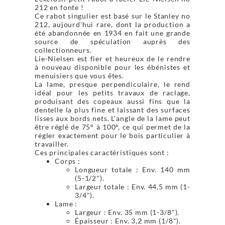
212 en fonte !
Ce rabot singulier est basé sur le Stanley no
212, aujourd'hui rare, dont la production a
été abandonnée en 1934 en fait une grande
source de spéculation auprès des
collectionneurs.
Lie-Nielsen est fier et heureux de le rendre
à nouveau disponible pour les ébénistes et
menuisiers que vous êtes.
La lame, presque perpendiculaire, le rend
idéal pour les petits travaux de raclage,
produisant des copeaux aussi fins que la
dentelle la plus fine et laissant des surfaces
lisses aux bords nets. L'angle de la lame peut
être réglé de 75° à 100°, ce qui permet de la
régler exactement pour le bois particulier à
travailler.
Ces principales caractéristiques sont :
Corps :
Longueur totale : Env. 140 mm
(5-1/2").
Largeur totale : Env. 44,5 mm (1-
3/4").
Lame :
Largeur : Env. 35 mm (1-3/8").
Épaisseur : Env. 3,2 mm (1/8").