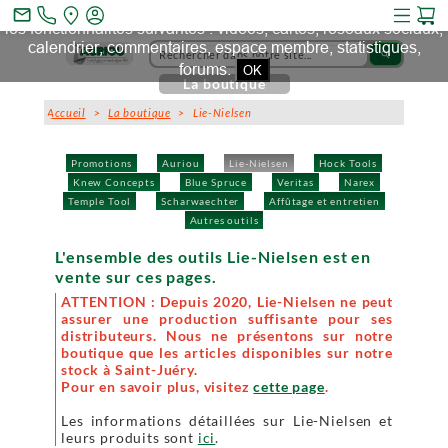
Ce site et des sites tiers qu'il utilise collectent des cookies pour
mail_outline
les fonctionnalités suivantes : vidéos, cartes, réseaux sociaux,
calendrier, commentaires, espace membre, statistiques,
search
forums.
OK
La boutique
Accueil
>
La boutique
> Lie-Nielsen
Promotions
Auriou
Lie-Nielsen
Hock Tools
Knew Concepts
Blue Spruce
Veritas
Narex
Temple Tool
Scharwaechter
Affûtage et entretien
Autres outils
L'ensemble des outils Lie-Nielsen est en
vente sur ces pages.
ATTENTION : Depuis 2020, Lie-Nielsen ne peut
assurer une production suffisante pour ses
distributeurs. Nous ne présentons sur notre
boutique que les articles disponibles sur notre
stock à Saint-Juéry.
Pour en savoir plus, visitez
cette page
.
Les informations détaillées sur Lie-Nielsen et
leurs produits sont
ici
.